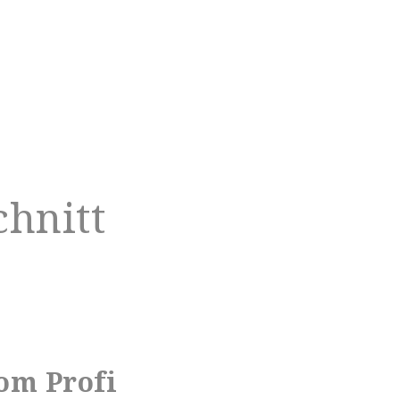
chnitt
om Profi