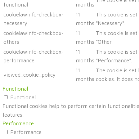
The cookie is set
functional
months
cookielawinfo-checkbox-
11
This cookie is se
necessary
months
"Necessary".
cookielawinfo-checkbox-
11
This cookie is se
others
months
"Other.
cookielawinfo-checkbox-
11
This cookie is se
performance
months
"Performance".
11
The cookie is set
viewed_cookie_policy
months
cookies. It does n
Functional
Functional
Functional cookies help to perform certain functionalitie
features.
Performance
Performance