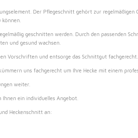
tungselement. Der Pflegeschnitt gehört zur regelmäßigen G
u können.
 regelmäßig geschnitten werden. Durch den passenden Sch
alten und gesund wachsen.
hen Vorschriften und entsorge das Schnittgut fachgerecht.
r kümmern uns fachgerecht um Ihre Hecke mit einem profes
ungen weiter.
 Ihnen ein individuelles Angebot.
und Heckenschnitt an: